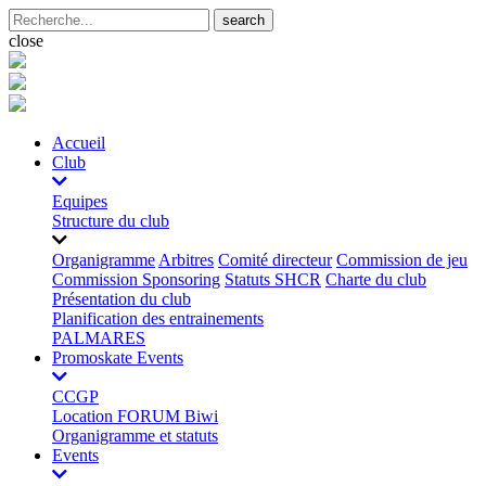
search
close
Accueil
Club
Equipes
Structure du club
Organigramme
Arbitres
Comité directeur
Commission de jeu
Commission Sponsoring
Statuts SHCR
Charte du club
Présentation du club
Planification des entrainements
PALMARES
Promoskate Events
CCGP
Location FORUM Biwi
Organigramme et statuts
Events