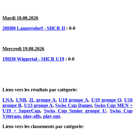
Mardi 18.08.2026
20H00 Laupersdorf - SHCR II
: 0-0
Mercredi 19.08.2026
19H30 Wiggertal - SHCR U19
: 0-0
Liens vers les résultats par catégorie:
LNA
,
LNB
,
2L groupe A
,
U19 groupe A
,
U19 groupe O
,
U16
groupe B
,
U13 groupe A
,
Swiss Cup Dames
,
Swiss Cup MEN +
U19 + SuperCup
,
Swiss Cup Senior groupe U
,
Swiss Cup
Vétérans
,
play-offs
,
play-out
.
Liens vers les classements par catégorie: