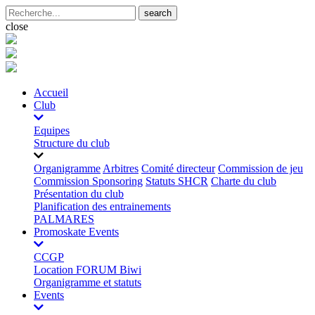
search
close
Accueil
Club
Equipes
Structure du club
Organigramme
Arbitres
Comité directeur
Commission de jeu
Commission Sponsoring
Statuts SHCR
Charte du club
Présentation du club
Planification des entrainements
PALMARES
Promoskate Events
CCGP
Location FORUM Biwi
Organigramme et statuts
Events